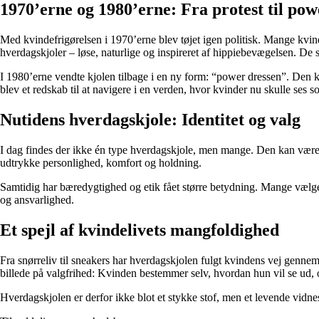
1970’erne og 1980’erne: Fra protest til pow
Med kvindefrigørelsen i 1970’erne blev tøjet igen politisk. Mange kvind
hverdagskjoler – løse, naturlige og inspireret af hippiebevægelsen. De s
I 1980’erne vendte kjolen tilbage i en ny form: “power dressen”. Den 
blev et redskab til at navigere i en verden, hvor kvinder nu skulle ses 
Nutidens hverdagskjole: Identitet og valg
I dag findes der ikke én type hverdagskjole, men mange. Den kan være mi
udtrykke personlighed, komfort og holdning.
Samtidig har bæredygtighed og etik fået større betydning. Mange vælger 
og ansvarlighed.
Et spejl af kvindelivets mangfoldighed
Fra snørreliv til sneakers har hverdagskjolen fulgt kvindens vej gennem h
billede på valgfrihed: Kvinden bestemmer selv, hvordan hun vil se ud, o
Hverdagskjolen er derfor ikke blot et stykke stof, men et levende vid