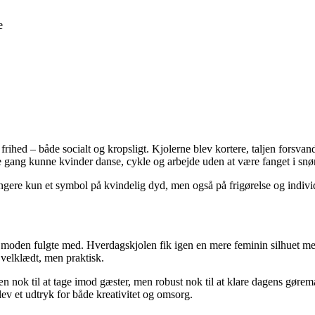
e
rihed – både socialt og kropsligt. Kjolerne blev kortere, taljen forsvan
e gang kunne kvinder danse, cykle og arbejde uden at være fanget i snør
ere kun et symbol på kvindelig dyd, men også på frigørelse og individ
oden fulgte med. Hverdagskjolen fik igen en mere feminin silhuet med m
velklædt, men praktisk.
n nok til at tage imod gæster, men robust nok til at klare dagens gørem
ev et udtryk for både kreativitet og omsorg.