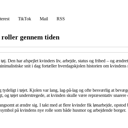
terest
TikTok
Mail
RSS
 roller gennem tiden
. Den har afspejlet kvinders liv, arbejde, status og frihed – og ændret 
nimalistiske snit i dag fortæller hverdagskjolen historien om kvindens r
g tydeligt i tøjet. Kjolen var lang, lag-på-lag og ofte besværlig at bevæ
t, og tøjet understregede, at kvinden skulle være repræsentativ snarere 
gsomt at ændre sig. I takt med at flere kvinder fik lønarbejde, opstod be
et symbol på kvindens nye rolle som både husmor og arbejdende borger.