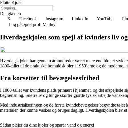
Flotte Kjoler
Del glæden
X
Facebook
Instagram
LinkedIn
YouTube
Pin
Log på
Opret profil
Mailnyt
Hverdagskjolen som spejl af kvinders liv og
Hverdagskjolen har gennem århundreder været mere end blot et stykke tøj
1800-tallet til de praktiske bomuldskjoler i 1950’erne og de moderne, mi
Fra korsetter til bevægelsesfrihed
I 1800-tallet var kvindens plads primært i hjemmet, og det afspejlede si
begrænsning. Snørreliv og tunge skørter gjorde fysisk arbejde vanskelig
Med industrialiseringen og de første kvindebevægelser begyndte tøjet lan
materialer, der kunne vaskes og bruges dagligt. Hverdagskjolen blev 
Sådan plejer du dine kjoler og sparer vand og energi