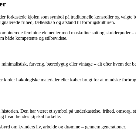
er
er forkastede kjolen som symbol på traditionelle kønsroller og valgte b
ignalerede frihed, fællesskab og afstand til forbrugskulturen.
kombinerede feminine elementer med maskuline snit og skulderpuder – et
som både kompetente og stilbevidste.
nimalistisk, farverig, bæredygtig eller vintage – alt efter hvem der bæ
kjoler i økologiske materialer eller køber brugt for at mindske forbrug
istorien. Den har været et symbol på underkastelse, frihed, omsorg, styrk
g hvad hendes tøj skal fortælle.
nesbyrd om kvinders liv, arbejde og drømme – gennem generationer.