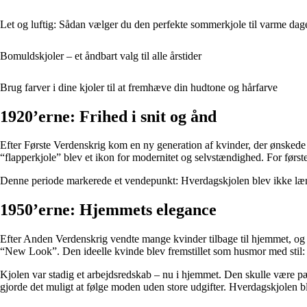
Let og luftig: Sådan vælger du den perfekte sommerkjole til varme dag
Bomuldskjoler – et åndbart valg til alle årstider
Brug farver i dine kjoler til at fremhæve din hudtone og hårfarve
1920’erne: Frihed i snit og ånd
Efter Første Verdenskrig kom en ny generation af kvinder, der ønskede f
“flapperkjole” blev et ikon for modernitet og selvstændighed. For først
Denne periode markerede et vendepunkt: Hverdagskjolen blev ikke læng
1950’erne: Hjemmets elegance
Efter Anden Verdenskrig vendte mange kvinder tilbage til hjemmet, og m
“New Look”. Den ideelle kvinde blev fremstillet som husmor med stil: 
Kjolen var stadig et arbejdsredskab – nu i hjemmet. Den skulle være pæ
gjorde det muligt at følge moden uden store udgifter. Hverdagskjolen bl