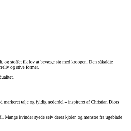
dt, og stoffet fik lov at bevæge sig med kroppen. Den såkaldte
reliv og stive former.
ualitet.
arkeret talje og fyldig nederdel – inspireret af Christian Diors
ål. Mange kvinder syede selv deres kjoler, og mønstre fra ugeblade