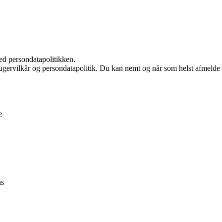
ed persondatapolitikken.
ugervilkår og persondatapolitik. Du kan nemt og når som helst afmelde d
e
ns